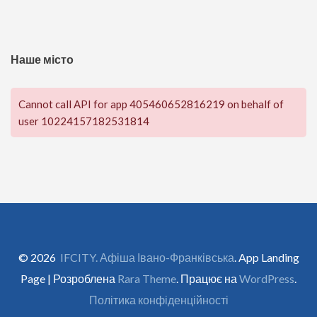
Наше місто
Cannot call API for app 405460652816219 on behalf of
user 10224157182531814
© 2026
IFCITY. Афіша Івано-Франківська
. App Landing
Page | Розроблена
Rara Theme
. Працює на
WordPress
.
Політика конфіденційності