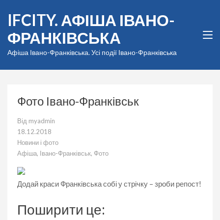
Перейти
IFCITY. АФІША ІВАНО-
до
вмісту
ФРАНКІВСЬКА
(натисніть
Enter)
Афіша Івано-Франківська. Усі події Івано-Франківська
Фото Івано-Франківськ
Від
myadmin
18.12.2018
Новини і фото
Афіша
,
Івано-Франківськ
,
Фото
Додай краси Франківська собі у стрічку – зроби репост!
Поширити це: