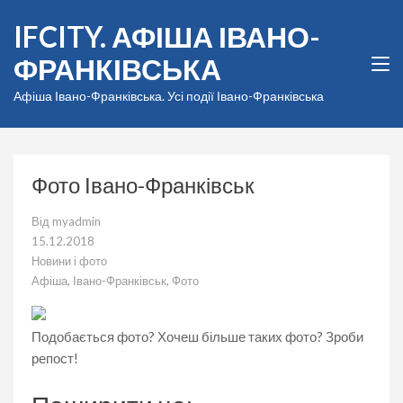
Перейти
IFCITY. АФІША ІВАНО-
до
вмісту
ФРАНКІВСЬКА
(натисніть
Enter)
Афіша Івано-Франківська. Усі події Івано-Франківська
Фото Івано-Франківськ
Від
myadmin
15.12.2018
Новини і фото
Афіша
,
Івано-Франківськ
,
Фото
Подобається фото? Хочеш більше таких фото? Зроби
репост!