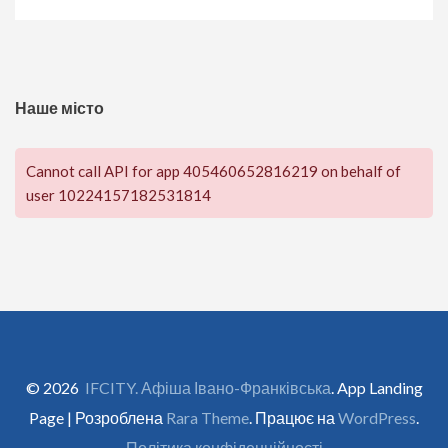
Наше місто
Cannot call API for app 405460652816219 on behalf of
user 10224157182531814
© 2026
IFCITY. Афіша Івано-Франківська
. App Landing
Page | Розроблена
Rara Theme
. Працює на
WordPress
.
Політика конфіденційності