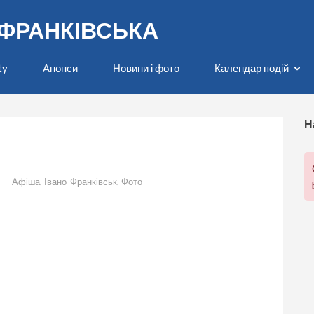
О-ФРАНКІВСЬКА
ty
Анонси
Новини і фото
Календар подій
Н
Афіша
,
Івано-Франківськ
,
Фото