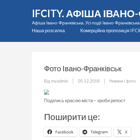
Перейти
IFCITY. АФІША ІВАН
до
вмісту
Афіша Івано-Франківська. Усі події Івано-Франківська
(натисніть
Наша розсилка
Комерційна пропозиція IFCi
Enter)
Фото Івано-Франківськ
Від
myadmin
05.12.2018
Новини і фото
Поділись красою міста – зроби репост
Поширити це:
Facebook
Telegram
X