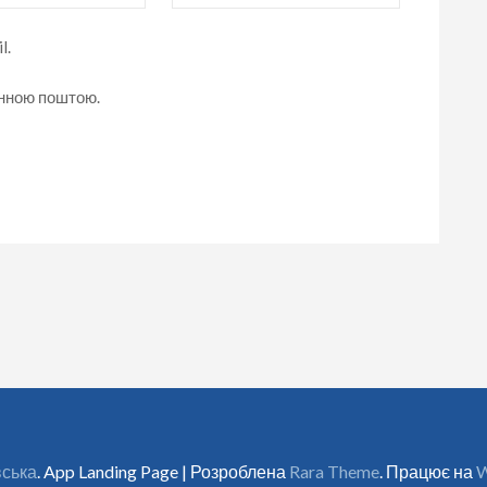
l.
онною поштою.
вська
. App Landing Page | Розроблена
Rara Theme
. Працює на
W