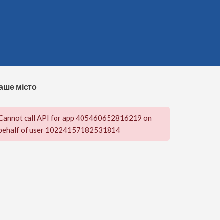
аше місто
Cannot call API for app 405460652816219 on
behalf of user 10224157182531814