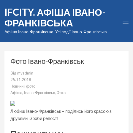
Перейти
IFCITY. АФІША ІВАНО-
до
вмісту
ФРАНКІВСЬКА
(натисніть
Enter)
Афіша Івано-Франківська. Усі події Івано-Франківська
Фото Івано-Франківськ
Від
myadmin
25.11.2018
Новини і фото
Афіша
,
Івано-Франківськ
,
Фото
Любиш Івано-Франківськ – поділись його красою з
друзями і зроби репост!