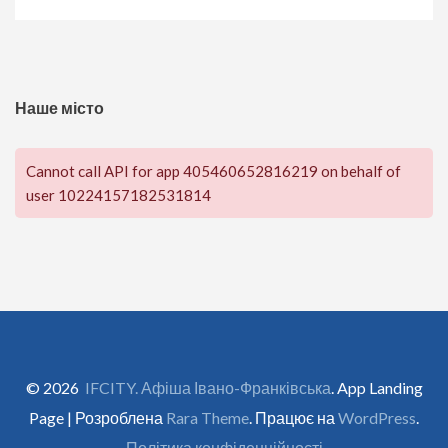
Наше місто
Cannot call API for app 405460652816219 on behalf of
user 10224157182531814
© 2026
IFCITY. Афіша Івано-Франківська
. App Landing
Page | Розроблена
Rara Theme
. Працює на
WordPress
.
Політика конфіденційності