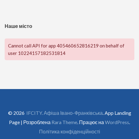
Наше місто
Cannot call API for app 405460652816219 on behalf of
user 10224157182531814
© 2026
IFCITY. Афіша Івано-Франківська
. App Landing
Page | Розроблена
Rara Theme
. Працює на
WordPress
.
Політика конфіденційності