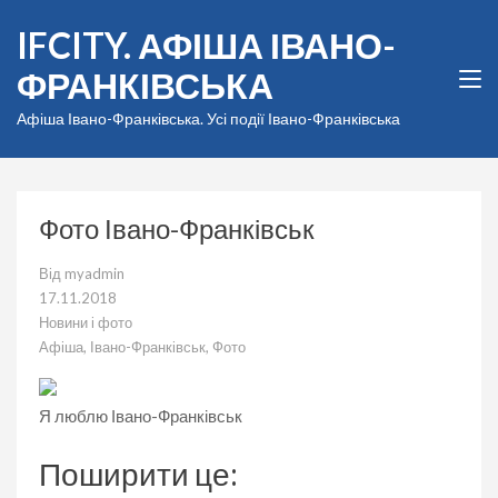
Перейти
IFCITY. АФІША ІВАНО-
до
вмісту
ФРАНКІВСЬКА
(натисніть
Enter)
Афіша Івано-Франківська. Усі події Івано-Франківська
Фото Івано-Франківськ
Від
myadmin
17.11.2018
Новини і фото
Афіша
,
Івано-Франківськ
,
Фото
Я люблю Івано-Франківськ
Поширити це: