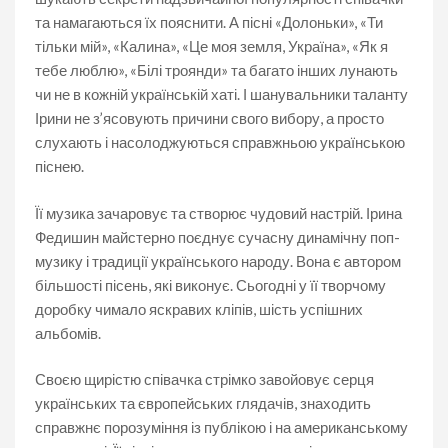
та намагаються їх пояснити. А пісні «Долоньки», «Ти
тільки мій», «Калина», «Це моя земля, Україна», «Як я
тебе люблю», «Білі троянди» та багато інших лунають
чи не в кожній українській хаті. І шанувальники таланту
Ірини не з’ясовують причини свого вибору, а просто
слухають і насолоджуються справжньою українською
піснею.
Її музика зачаровує та створює чудовий настрій. Ірина
Федишин майстерно поєднує сучасну динамічну поп-
музику і традиції українського народу. Вона є автором
більшості пісень, які виконує. Сьогодні у її творчому
доробку чимало яскравих кліпів, шість успішних
альбомів.
Своєю щирістю співачка стрімко завойовує серця
українських та європейських глядачів, знаходить
справжнє порозуміння із публікою і на американському