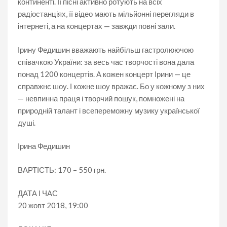
континенті. Її пісні активно ротують на всіх
радіостанціях, її відео мають мільйонні перегляди в
інтернеті, а на концертах — завжди повні зали.
Ірину Федишин вважають найбільш гастролюючою
співачкою України: за весь час творчості вона дала
понад 1200 концертів. А кожен концерт Ірини — це
справжнє шоу. І кожне шоу вражає. Бо у кожному з них
— невпинна праця і творчий пошук, помножені на
природній талант і всепереможну музику української
душі.
Ірина Федишин
ВАРТІСТЬ: 170 – 550 грн.
ДАТА І ЧАС
20 жовт 2018, 19:00