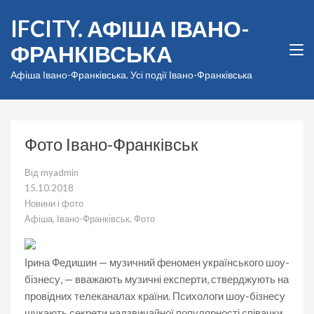
Перейти
IFCITY. АФІША ІВАНО-
до
вмісту
ФРАНКІВСЬКА
(натисніть
Enter)
Афіша Івано-Франківська. Усі події Івано-Франківська
Фото Івано-Франківськ
Від
myadmin
15.10.2018
Новини і фото
Афіша
,
Івано-Франківськ
,
Фото
Ірина Федишин — музичний феномен українського шоу-
бізнесу, — вважають музичні експерти, стверджують на
провідних телеканалах країни. Психологи шоу-бізнесу
шукають секрети надзвичайної популярності співачки