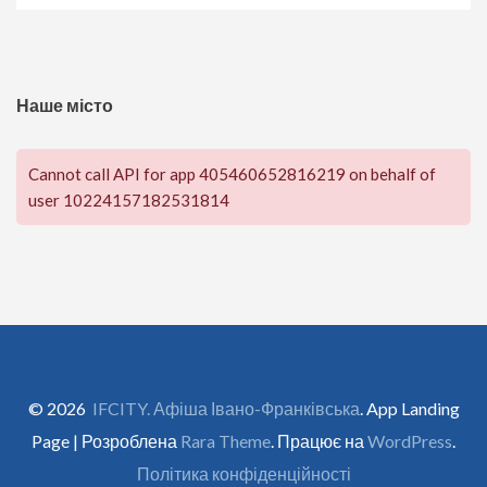
Наше місто
Cannot call API for app 405460652816219 on behalf of
user 10224157182531814
© 2026
IFCITY. Афіша Івано-Франківська
. App Landing
Page | Розроблена
Rara Theme
. Працює на
WordPress
.
Політика конфіденційності