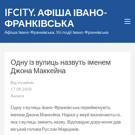
Перейти
IFCITY. АФІША ІВАНО-
до
вмісту
ФРАНКІВСЬКА
(натисніть
Enter)
Афіша Івано-Франківська. Усі події Івано-Франківська
Одну із вулиць назвуть іменем
Джона Маккейна
Від
myadmin
17.09.2018
Анонси
Одну з вулиць Івано-Франківська перейменують
іменем Джона Маккейна. Наразі у мерії визначаються,
яка з вулиць змінить назву. Відповідне доручення дав
міський голова Руслан Марцінків.