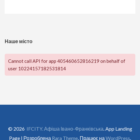
Наше місто
Cannot call API for app 405460652816219 on behalf of
user 10224157182531814
© 2026
IFCITY. Афіша Івано-Франківська
. App Landing
Page | Розроблена
Rara Theme
. Працює на
WordPress
.