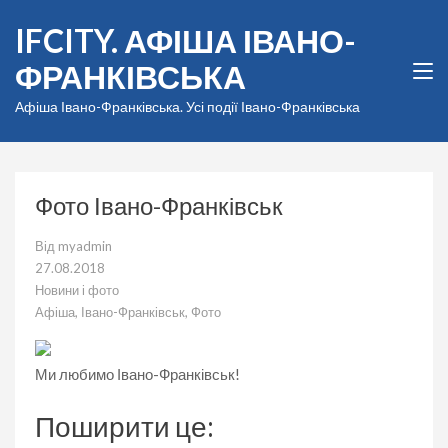
Перейти
IFCITY. АФІША ІВАНО-
до
вмісту
ФРАНКІВСЬКА
(натисніть
Enter)
Афіша Івано-Франківська. Усі події Івано-Франківська
Фото Івано-Франківськ
Від
myadmin
27.08.2018
Новини і фото
Афіша
,
Івано-Франківськ
,
Фото
Ми любимо Івано-Франківськ!
Поширити це: