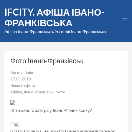
Перейти
IFCITY. АФІША ІВАНО-
до
вмісту
ФРАНКІВСЬКА
(натисніть
Enter)
Афіша Івано-Франківська. Усі події Івано-Франківська
Фото Івано-Франківськ
Від
myadmin
27.06.2018
Новини і фото
Афіша
,
Івано-Франківськ
,
Фото
Що цікавого завтра у Івано-Франківську?
Події
о 10.00 Турнір з шашок-100 серед чоловіків та жінок