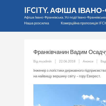
Перейти
IFCITY. АФІША ІВАН
до
вмісту
Афіша Івано-Франківська. Усі події Івано-Франківська
(натисніть
Наша розсилка
Комерційна пропозиція IFCi
Enter)
Франківчанин Вадим Осадчу
Від
myadmin
22.06.2018
Анонси
Вад
Інженер з логістики державного підприємст
на найвищу вершину світу – гору Еверест.