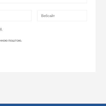
Вебсайт
l.
онною поштою.