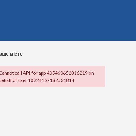
аше місто
Cannot call API for app 405460652816219 on
behalf of user 10224157182531814