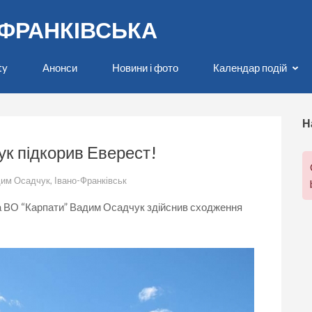
О-ФРАНКІВСЬКА
ty
Анонси
Новини і фото
Календар подій
Н
к підкорив Еверест!
им Осадчук
,
Івано-Франківськ
ва ВО “Карпати” Вадим Осадчук здійснив сходження