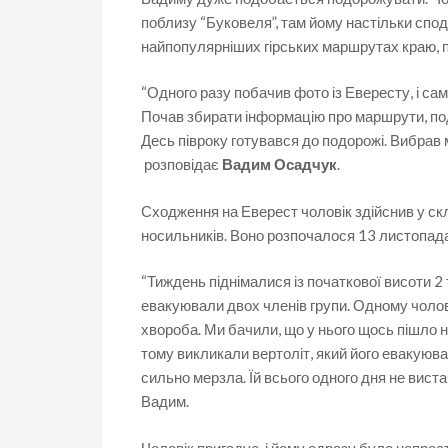
поблизу “Буковеля”, там йому настільки спо
найпопулярніших гірських маршрутах краю,
“Одного разу побачив фото із Евересту, і сам
Почав збирати інформацію про маршрути, под
Десь півроку готувався до подорожі. Вибрав 
розповідає
Вадим Осадчук
.
Сходження на Еверест чоловік здійснив у скла
носильників. Воно розпочалося 13 листопада 
“Тиждень піднімалися із початкової висоти 2 т
евакуювали двох членів групи. Одному чолові
хвороба. Ми бачили, що у нього щось пішло не 
тому викликали вертоліт, який його евакуюва
сильно мерзла. Їй всього одного дня не виста
Вадим.
Чоловік пригадує, і йому одразу було непрост