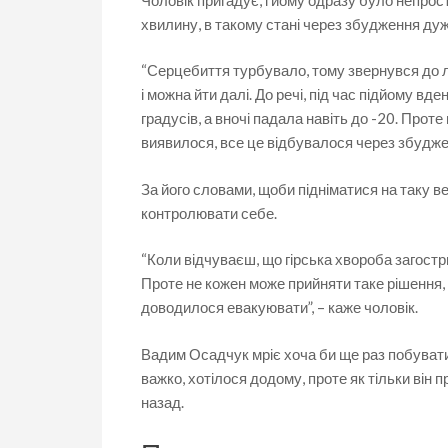
хвилину, в такому стані через збудження дуж
“Серцебиття турбувало, тому звернувся до лі
і можна йти далі. До речі, під час підйому в
градусів, а вночі падала навіть до -20. Проте
виявилося, все це відбувалося через збуджен
За його словами, щоби підніматися на таку в
контролювати себе.
“Коли відчуваєш, що гірська хвороба загостр
Проте не кожен може прийняти таке рішення, б
доводилося евакуювати”, – каже чоловік.
Вадим Осадчук мріє хоча би ще раз побувати
важко, хотілося додому, проте як тільки він 
назад.