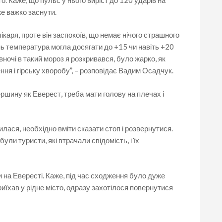
е важко заснути.
каря, проте він заспокоїв, що немає нічого страшного
день температура могла досягати до +15 чи навіть +20
 вночі в такий мороз я розкривався, було жарко, як
ня і гірську хворобу”, – розповідає Вадим Осадчук.
ершину як Еверест, треба мати голову на плечах і
илася, необхідно вміти сказати стоп і розвернутися.
ули туристи, які втрачали свідомість, і їх
 на Евересті. Каже, під час сходження було дуже
приїхав у рідне місто, одразу захотілося повернутися