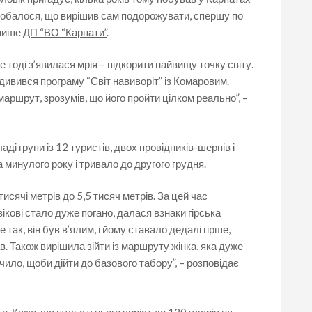
добалося, що вирішив сам подорожувати, спершу по
 пише
ДП “ВО “Карпати”
.
е тоді з’явилася мрія – підкорити найвищу точку світу.
ивився програму “Світ навиворіт” із Комаровим.
маршрут, зрозумів, що його пройти цілком реально”, –
ді групи із 12 туристів, двох провідників-шерпів і
минулого року і тривало до другого грудня.
исячі метрів до 5,5 тисяч метрів. За цей час
кові стало дуже погано, далася взнаки гірська
так, він був в’ялим, і йому ставало дедалі гірше,
в. Також вирішила зійти із маршруту жінка, яка дуже
чило, щоби дійти до базового табору”, – розповідає
о. Каже, що пульс у нього виріст до 120 ударів на