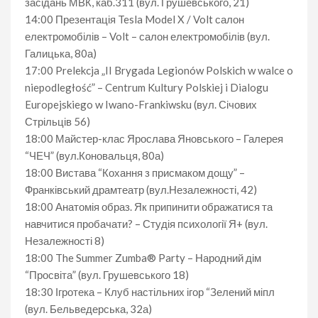
засідань МВК, каб.311 (вул. Грушевського, 21)
14:00 Презентація Tesla Model X / Volt салон
електромобілів – Volt – салон електромобілів (вул.
Галицька, 80а)
17:00 Prelekcja „II Brygada Legionów Polskich w walce o
niepodległość” – Centrum Kultury Polskiej i Dialogu
Europejskiego w Iwano-Frankiwsku (вул. Січових
Стрільців 56)
18:00 Майстер-клас Ярослава Яновського – Галерея
“ЧЕЧ” (вул.Коновальця, 80а)
18:00 Вистава “Кохання з присмаком дощу” –
Франківський драмтеатр (вул.Незалежності, 42)
18:00 Анатомія образ. Як припинити ображатися та
навчитися пробачати? – Студія психології Я+ (вул.
Незалежності 8)
18:00 The Summer Zumba® Party – Народний дім
“Просвіта” (вул. Грушевського 18)
18:30 Ігротека – Клуб настільних ігор “Зелений міпл
(вул. Бельведерська, 32а)