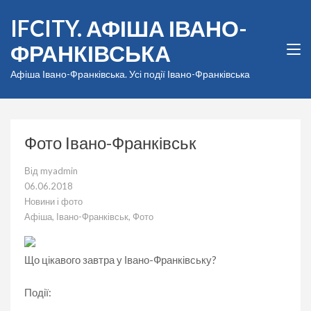
Перейти
IFCITY. АФІША ІВАНО-
до
вмісту
ФРАНКІВСЬКА
(натисніть
Enter)
Афіша Івано-Франківська. Усі події Івано-Франківська
Фото Івано-Франківськ
Від
myadmin
06.06.2018
Новини і фото
Афіша
,
Івано-Франківськ
,
Фото
Що цікавого завтра у Івано-Франківську?
Події: