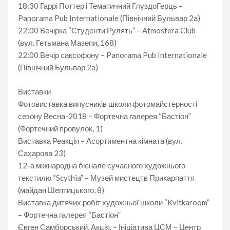
18:30 Гаррі Поттер і Тематичний ГлуздоГерць –
Panorama Pub Internationale (Північний Бульвар 2а)
22:00 Вечірка “Студенти Рулять” – Atmosfera Club
(вул. Гетьмана Мазепи, 168)
22:00 Вечір саксофону – Panorama Pub Internationale
(Північний Бульвар 2а)
Виставки
Фотовиставка випусників школи фотомайстерності
сезону Весна-2018 – Фортечна галерея “Бастіон”
(Фортечний провулок, 1)
Виставка Реакція – Асортиментна кімната (вул.
Сахарова 23)
12-а міжнародна бієнале сучасного художнього
текстилю “Scythia” – Музей мистецтв Прикарпаття
(майдан Шептицького, 8)
Виставка дитячих робіт художньої школи “Kvitkaroom”
– Фортечна галерея “Бастіон”
Євген Самборський. Акція. – Ініціатива ЦСМ – Центр