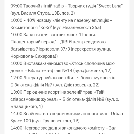
09:00 Творчий літній табір – Творча студія “Sweet Lana”
(вул. Василя Стуса, 13Б, пов. 2)
10:00 – 40% новому клієнту на лазерну епіляцію –
Косметологія “КоКо” (вул.Незалежності 36а)
10:00 Заняття для вагітних жінок “Пологи.
Плацентарний період” – ДІВІЯ центр свідомого
батьківства (Чорновола 37/3 (перехрестя вулиць
Чорновола-Сахарова))
10:00 Виставка-знайомство «Хтось сполошив мою
долю» – Бібліотека-філія №14 (вул.Довженка, 12)
12:00 Літературний анонс «Життя болю і мужності» –
Бібліотека-філія №7 (вул. Дністровська, 22)
13:00 Періодичне асорті на зеленій траві «Твій
співрозмовник журнал» – Бібліотека-філія №8 (вул. о.
Блавацького, 1)
14:00 Знайомство з переможцями літньої хвилі – Urban
Space 100 (вул. Грушевського, 19)
14:00 Чергове засідання виконавчого комітету – Зал