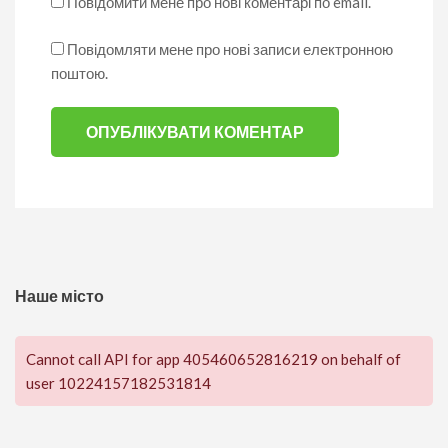
Повідомити мене про нові коментарі по email.
Повідомляти мене про нові записи електронною
поштою.
Наше місто
Cannot call API for app 405460652816219 on behalf of
user 10224157182531814