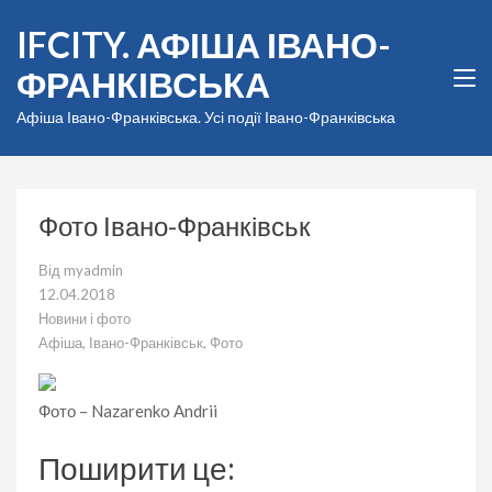
Перейти
IFCITY. АФІША ІВАНО-
до
вмісту
ФРАНКІВСЬКА
(натисніть
Enter)
Афіша Івано-Франківська. Усі події Івано-Франківська
Фото Івано-Франківськ
Від
myadmin
12.04.2018
Новини і фото
Афіша
,
Івано-Франківськ
,
Фото
Фото – Nazarenko Andrii
Поширити це: