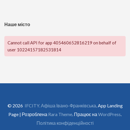
Наше місто
Cannot call API for app 405460652816219 on behalf of
user 10224157182531814
© 2026
IFCITY. Афіша Івано-Франківська
. App Landing
Page | Розроблена
Rara Theme
. Працює на
WordPress
.
Політика конфіденційності