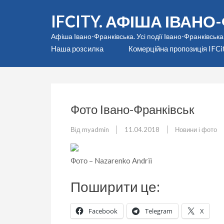
Перейти
IFCITY. АФІША ІВАН
до
вмісту
Афіша Івано-Франківська. Усі події Івано-Франківська
(натисніть
Наша розсилка
Комерційна пропозиція IFCi
Enter)
Фото Івано-Франківськ
Від
myadmin
11.04.2018
Новини і фото
Фото – Nazarenko Andrii
Поширити це:
Facebook
Telegram
X