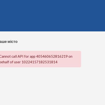
аше місто
Cannot call API for app 405460652816219 on
behalf of user 10224157182531814