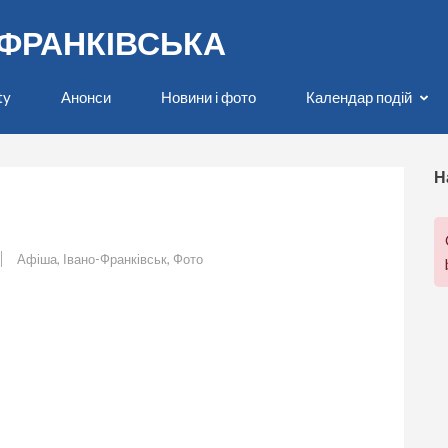
О-ФРАНКІВСЬКА
ty
Анонси
Новини і фото
Календар подій
Н
Афіша
,
Івано-Франківськ
,
Фото