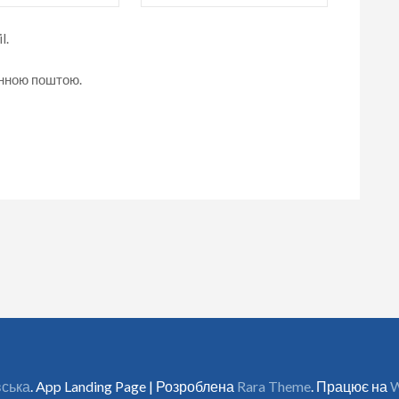
l.
онною поштою.
вська
. App Landing Page | Розроблена
Rara Theme
. Працює на
W