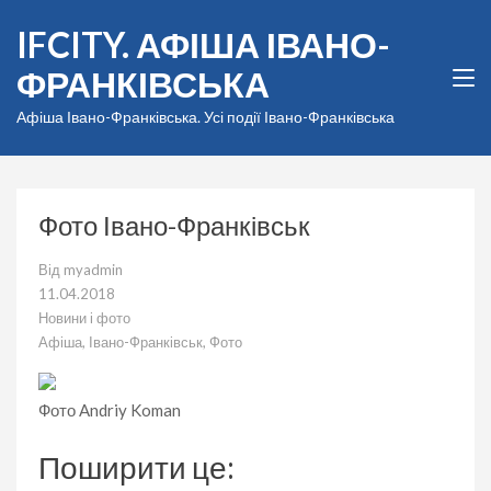
Перейти
IFCITY. АФІША ІВАНО-
до
вмісту
ФРАНКІВСЬКА
(натисніть
Enter)
Афіша Івано-Франківська. Усі події Івано-Франківська
Фото Івано-Франківськ
Від
myadmin
11.04.2018
Новини і фото
Афіша
,
Івано-Франківськ
,
Фото
Фото Andriy Koman
Поширити це: