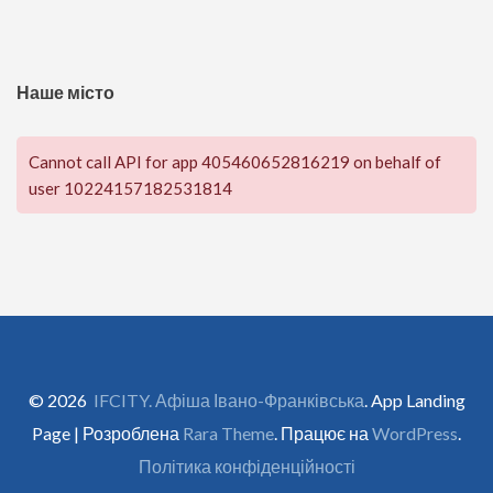
Наше місто
Cannot call API for app 405460652816219 on behalf of
user 10224157182531814
© 2026
IFCITY. Афіша Івано-Франківська
. App Landing
Page | Розроблена
Rara Theme
. Працює на
WordPress
.
Політика конфіденційності