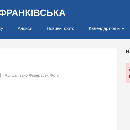
О-ФРАНКІВСЬКА
ty
Анонси
Новини і фото
Календар подій
Н
Афіша
,
Івано-Франківськ
,
Фото