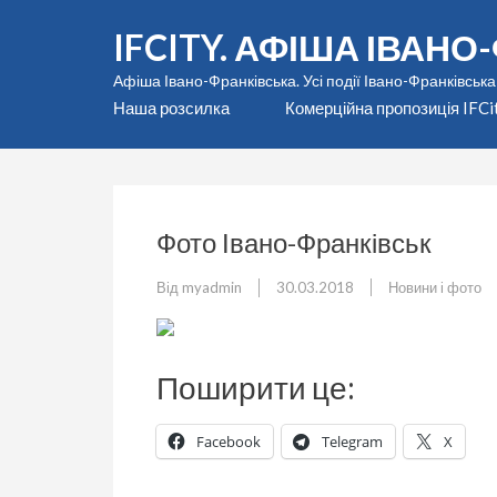
Перейти
IFCITY. АФІША ІВАН
до
вмісту
Афіша Івано-Франківська. Усі події Івано-Франківська
(натисніть
Наша розсилка
Комерційна пропозиція IFCi
Enter)
Фото Івано-Франківськ
Від
myadmin
30.03.2018
Новини і фото
Поширити це:
Facebook
Telegram
X