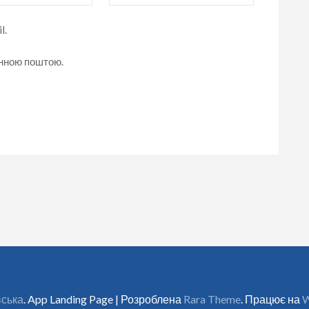
l.
онною поштою.
вська
. App Landing Page | Розроблена
Rara Theme
. Працює на
W