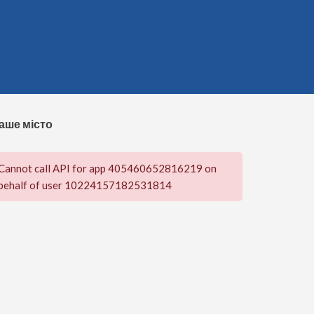
аше місто
Cannot call API for app 405460652816219 on
behalf of user 10224157182531814