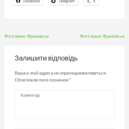
Facebook
Telegram
X
Навігація
Фото Івано-Франківськ
Фото Івано-Франківськ
записів
Залишити відповідь
Ваша e-mail адреса не оприлюднюватиметься.
Обов’язкові поля позначені
*
Коментар