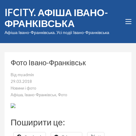
Перейти
IFCITY. АФІША ІВАНО-
до
вмісту
ФРАНКІВСЬКА
(натисніть
Enter)
Афіша Івано-Франківська. Усі події Івано-Франківська
Фото Івано-Франківськ
Від
myadmin
29.03.2018
Новини і фото
Афіша
,
Івано-Франківськ
,
Фото
Поширити це: