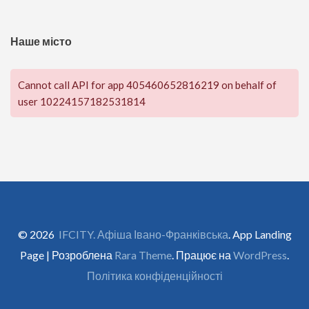
Наше місто
Cannot call API for app 405460652816219 on behalf of
user 10224157182531814
© 2026
IFCITY. Афіша Івано-Франківська
. App Landing
Page | Розроблена
Rara Theme
. Працює на
WordPress
.
Політика конфіденційності