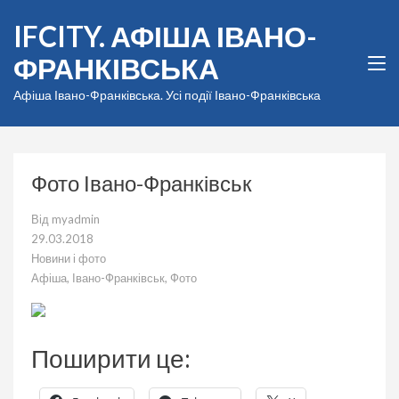
Перейти
IFCITY. АФІША ІВАНО-
до
вмісту
ФРАНКІВСЬКА
(натисніть
Enter)
Афіша Івано-Франківська. Усі події Івано-Франківська
Фото Івано-Франківськ
Від
myadmin
29.03.2018
Новини і фото
Афіша
,
Івано-Франківськ
,
Фото
Поширити це: