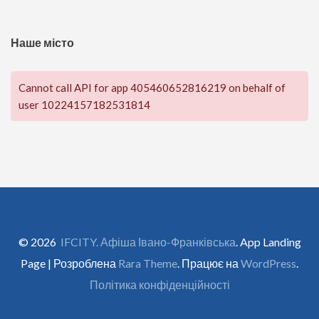
Наше місто
Cannot call API for app 405460652816219 on behalf of
user 10224157182531814
© 2026
IFCITY. Афіша Івано-Франківська
. App Landing
Page | Розроблена
Rara Theme
. Працює на
WordPress
.
Політика конфіденційності