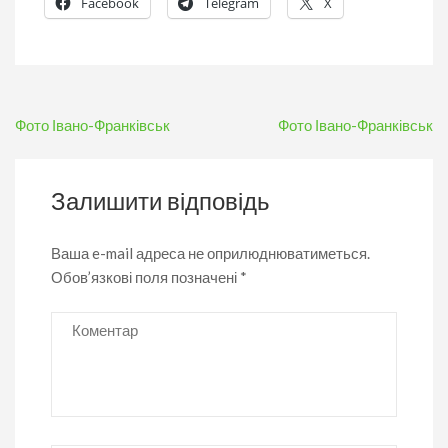
Facebook
Telegram
X
Навігація
Фото Івано-Франківськ
Фото Івано-Франківськ
записів
Залишити відповідь
Ваша e-mail адреса не оприлюднюватиметься.
Обов’язкові поля позначені
*
Коментар