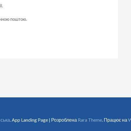
l.
онною поштою.
вська
. App Landing Page | Розроблена
Rara Theme
. Працює на
W