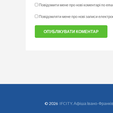
Повідомити мене про нові коментарі по emai
Повідомляти мене про нові записи електр
© 2026
IFCITY. Афіша Івано-Франкі