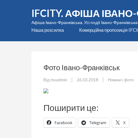
Перейти
IFCITY. АФІША ІВАН
до
вмісту
Афіша Івано-Франківська. Усі події Івано-Франківська
(натисніть
Наша розсилка
Комерційна пропозиція IFCi
Enter)
Фото Івано-Франківськ
Від
myadmin
26.03.2018
Новини і фото
Поширити це:
Facebook
Telegram
X