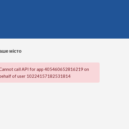
аше місто
Cannot call API for app 405460652816219 on
behalf of user 10224157182531814