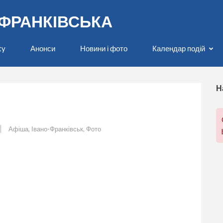
О-ФРАНКІВСЬКА
ty
Анонси
Новини і фото
Календар подій
Н
Афіша
,
Івано-Франківськ
,
Фото