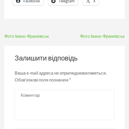
Facebook
Telegram
X
Навігація
Фото Івано-Франківськ
Фото Івано-Франківськ
записів
Залишити відповідь
Ваша e-mail адреса не оприлюднюватиметься.
Обов’язкові поля позначені
*
Коментар