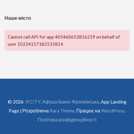
Наше місто
Cannot call API for app 405460652816219 on behalf of
user 10224157182531814
© 2026
IFCITY. Афіша Івано-Франківська
. App Landing
Page | Розроблена
Rara Theme
. Працює на
WordPress
.
Політика конфіденційності