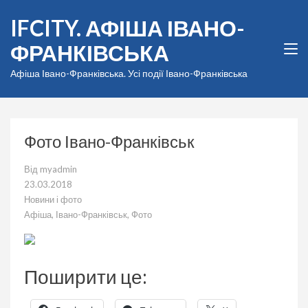
Перейти
IFCITY. АФІША ІВАНО-
до
вмісту
ФРАНКІВСЬКА
(натисніть
Enter)
Афіша Івано-Франківська. Усі події Івано-Франківська
Фото Івано-Франківськ
Від
myadmin
23.03.2018
Новини і фото
Афіша
,
Івано-Франківськ
,
Фото
Поширити це: