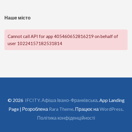
Наше місто
Cannot call API for app 405460652816219 on behalf of
user 10224157182531814
© 2026
IFCITY. Афіша Івано-Франківська
. App Landing
Page | Розроблена
Rara Theme
. Працює на
WordPress
.
Політика конфіденційності