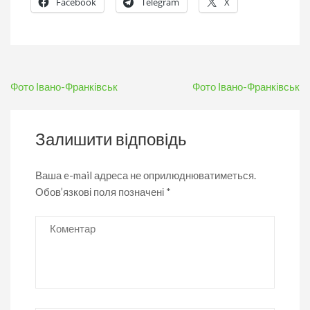
Facebook
Telegram
X
Навігація
Фото Івано-Франківськ
Фото Івано-Франківськ
записів
Залишити відповідь
Ваша e-mail адреса не оприлюднюватиметься.
Обов’язкові поля позначені
*
Коментар