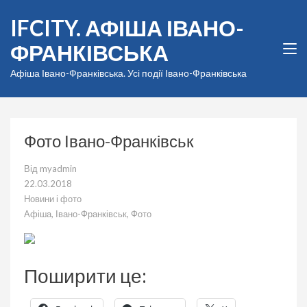
Перейти
IFCITY. АФІША ІВАНО-
до
вмісту
ФРАНКІВСЬКА
(натисніть
Enter)
Афіша Івано-Франківська. Усі події Івано-Франківська
Фото Івано-Франківськ
Від
myadmin
22.03.2018
Новини і фото
Афіша
,
Івано-Франківськ
,
Фото
Поширити це: