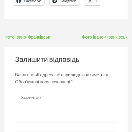
Facebook
Telegram
X
Навігація
Фото Івано-Франківськ
Фото Івано-Франківськ
записів
Залишити відповідь
Ваша e-mail адреса не оприлюднюватиметься.
Обов’язкові поля позначені
*
Коментар