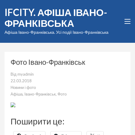
Перейти
IFCITY. АФІША ІВАНО-
до
вмісту
ФРАНКІВСЬКА
(натисніть
Enter)
Афіша Івано-Франківська. Усі події Івано-Франківська
Фото Івано-Франківськ
Від
myadmin
22.03.2018
Новини і фото
Афіша
,
Івано-Франківськ
,
Фото
Поширити це: