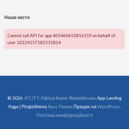
Наше місто
Cannot call API for app 405460652816219 on behalf of
user 10224157182531814
© 2026
IFCITY. Афіша Івано-Франківська
. App Landing
Page | Розроблена
Rara Theme
. Працює на
WordPress
.
Політика конфіденційності