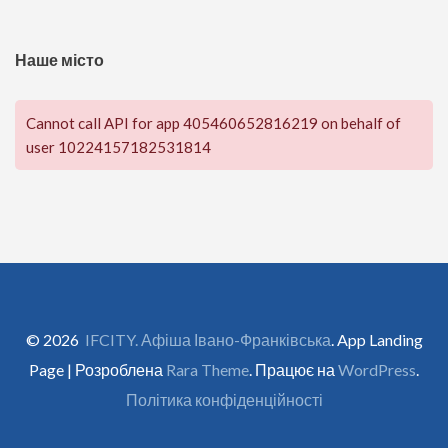
Наше місто
Cannot call API for app 405460652816219 on behalf of
user 10224157182531814
© 2026
IFCITY. Афіша Івано-Франківська
. App Landing
Page | Розроблена
Rara Theme
. Працює на
WordPress
.
Політика конфіденційності