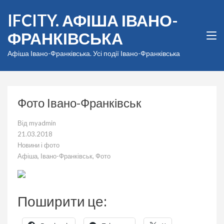
Перейти
IFCITY. АФІША ІВАНО-
до
вмісту
ФРАНКІВСЬКА
(натисніть
Enter)
Афіша Івано-Франківська. Усі події Івано-Франківська
Фото Івано-Франківськ
Від
myadmin
21.03.2018
Новини і фото
Афіша
,
Івано-Франківськ
,
Фото
Поширити це: