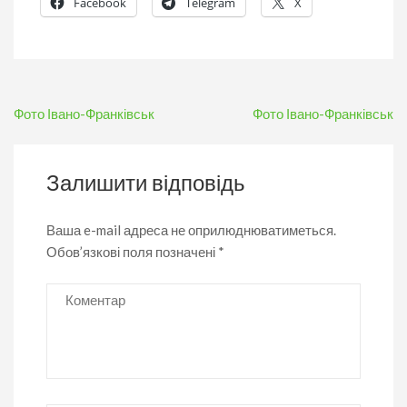
Facebook
Telegram
X
Навігація
Фото Івано-Франківськ
Фото Івано-Франківськ
записів
Залишити відповідь
Ваша e-mail адреса не оприлюднюватиметься.
Обов’язкові поля позначені
*
Коментар