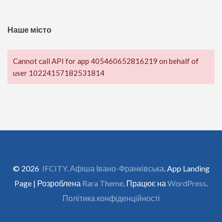
Наше місто
Cannot call API for app 405460652816219 on behalf of
user 10224157182531814
© 2026
IFCITY. Афіша Івано-Франківська
. App Landing
Page | Розроблена
Rara Theme
. Працює на
WordPress
.
Політика конфіденційності