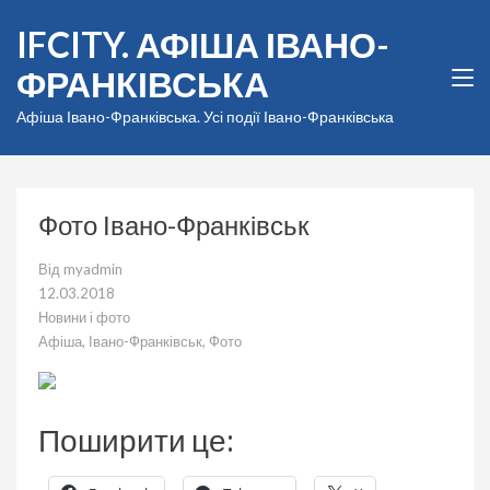
Перейти
IFCITY. АФІША ІВАНО-
до
вмісту
ФРАНКІВСЬКА
(натисніть
Enter)
Афіша Івано-Франківська. Усі події Івано-Франківська
Фото Івано-Франківськ
Від
myadmin
12.03.2018
Новини і фото
Афіша
,
Івано-Франківськ
,
Фото
Поширити це: