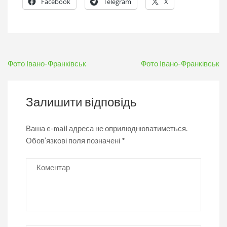
Facebook
Telegram
X
Навігація
Фото Івано-Франківськ
Фото Івано-Франківськ
записів
Залишити відповідь
Ваша e-mail адреса не оприлюднюватиметься.
Обов’язкові поля позначені
*
Коментар