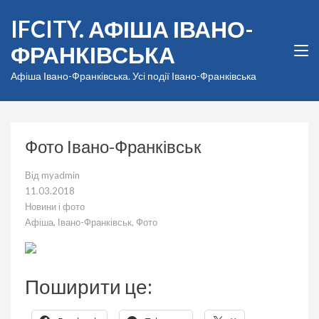
Перейти
IFCITY. АФІША ІВАНО-
до
вмісту
ФРАНКІВСЬКА
(натисніть
Enter)
Афіша Івано-Франківська. Усі події Івано-Франківська
Фото Івано-Франківськ
Від
myadmin
11.03.2018
Новини і фото
Афіша
,
Івано-Франківськ
,
Фото
Поширити це: