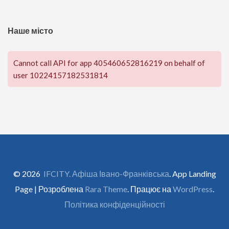
Наше місто
Cannot call API for app 405460652816219 on behalf of
user 10224157182531814
© 2026
IFCITY. Афіша Івано-Франківська
. App Landing
Page | Розроблена
Rara Theme
. Працює на
WordPress
.
Політика конфіденційності