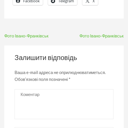
Facebook
Telegram
X
Навігація
Фото Івано-Франківськ
Фото Івано-Франківськ
записів
Залишити відповідь
Ваша e-mail адреса не оприлюднюватиметься.
Обов’язкові поля позначені
*
Коментар