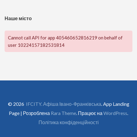
Наше місто
Cannot call API for app 405460652816219 on behalf of
user 10224157182531814
© 2026
IFCITY. Афіша Івано-Франківська
. App Landing
Page | Розроблена
Rara Theme
. Працює на
WordPress
.
Політика конфіденційності