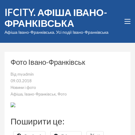
Перейти
IFCITY. АФІША ІВАНО-
до
вмісту
ФРАНКІВСЬКА
(натисніть
Enter)
Афіша Івано-Франківська. Усі події Івано-Франківська
Фото Івано-Франківськ
Від
myadmin
09.03.2018
Новини і фото
Афіша
,
Івано-Франківськ
,
Фото
Поширити це: