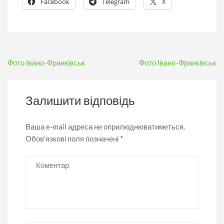
Facebook
Telegram
X
Навігація
Фото Івано-Франківськ
Фото Івано-Франківськ
записів
Залишити відповідь
Ваша e-mail адреса не оприлюднюватиметься.
Обов’язкові поля позначені
*
Коментар