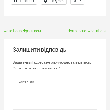
Facebook
Telegram
X
Навігація
Фото Івано-Франківськ
Фото Івано-Франківськ
записів
Залишити відповідь
Ваша e-mail адреса не оприлюднюватиметься.
Обов’язкові поля позначені
*
Коментар