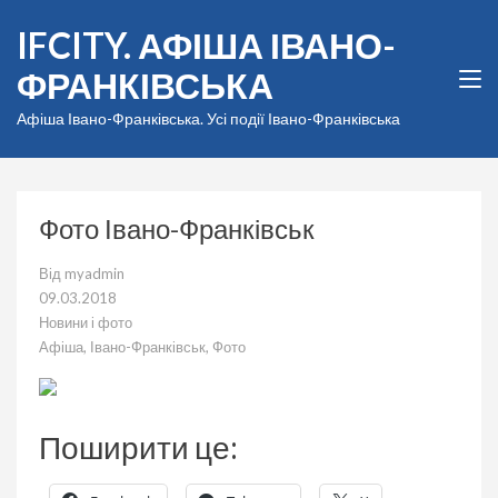
Перейти
IFCITY. АФІША ІВАНО-
до
вмісту
ФРАНКІВСЬКА
(натисніть
Enter)
Афіша Івано-Франківська. Усі події Івано-Франківська
Фото Івано-Франківськ
Від
myadmin
09.03.2018
Новини і фото
Афіша
,
Івано-Франківськ
,
Фото
Поширити це: