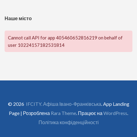
Наше місто
Cannot call API for app 405460652816219 on behalf of
user 10224157182531814
© 2026
IFCITY. Афіша Івано-Франківська
. App Landing
Page | Розроблена
Rara Theme
. Працює на
WordPress
.
Політика конфіденційності