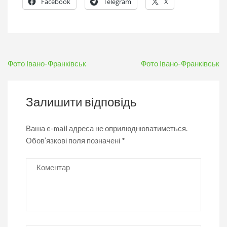
Facebook
Telegram
X
Навігація
Фото Івано-Франківськ
Фото Івано-Франківськ
записів
Залишити відповідь
Ваша e-mail адреса не оприлюднюватиметься.
Обов’язкові поля позначені
*
Коментар