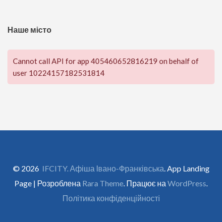
Наше місто
Cannot call API for app 405460652816219 on behalf of
user 10224157182531814
© 2026
IFCITY. Афіша Івано-Франківська
. App Landing
Page | Розроблена
Rara Theme
. Працює на
WordPress
.
Політика конфіденційності