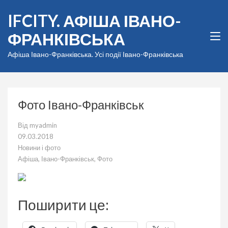
Перейти
IFCITY. АФІША ІВАНО-
до
вмісту
ФРАНКІВСЬКА
(натисніть
Enter)
Афіша Івано-Франківська. Усі події Івано-Франківська
Фото Івано-Франківськ
Від
myadmin
09.03.2018
Новини і фото
Афіша
,
Івано-Франківськ
,
Фото
Поширити це: