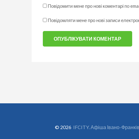
Повідомити мене про нові коментарі по emai
Повідомляти мене про нові записи електр
© 2026
IFCITY. Афіша Івано-Франкі