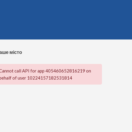
аше місто
Cannot call API for app 405460652816219 on
behalf of user 10224157182531814