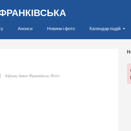
О-ФРАНКІВСЬКА
ty
Анонси
Новини і фото
Календар подій
Н
Афіша
,
Івано-Франківськ
,
Фото