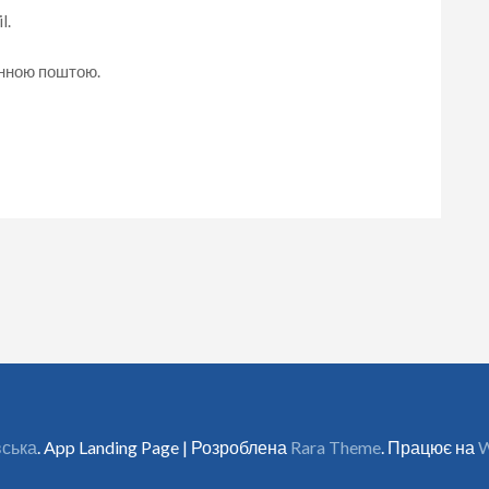
l.
онною поштою.
вська
. App Landing Page | Розроблена
Rara Theme
. Працює на
W