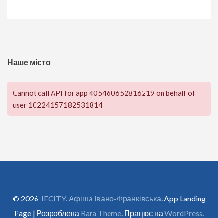
Наше місто
Cannot call API for app 405460652816219 on behalf of
user 10224157182531814
© 2026
IFCITY. Афіша Івано-Франківська
. App Landing
Page | Розроблена
Rara Theme
. Працює на
WordPress
.