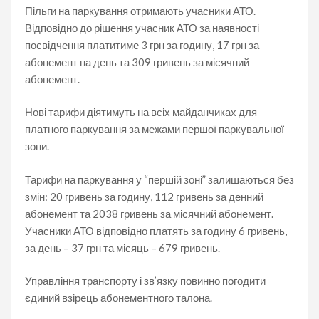
Пільги на паркування отримають учасники АТО.
Відповідно до рішення учасник АТО за наявності
посвідчення платитиме 3 грн за годину, 17 грн за
абонемент на день та 309 гривень за місячний
абонемент.
Нові тарифи діятимуть на всіх майданчиках для
платного паркування за межами першої паркувальної
зони.
Тарифи на паркування у “першій зоні” залишаються без
змін: 20 гривень за годину, 112 гривень за денний
абонемент та 2038 гривень за місячний абонемент.
Учасники АТО відповідно платять за годину 6 гривень,
за день – 37 грн та місяць – 679 гривень.
Управління транспорту і зв’язку повинно погодити
єдиний взірець абонементного талона.