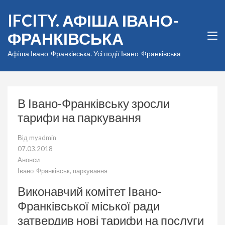
Перейти
IFCITY. АФІША ІВАНО-
до
вмісту
ФРАНКІВСЬКА
(натисніть
Enter)
Афіша Івано-Франківська. Усі події Івано-Франківська
В Івано-Франківську зросли
тарифи на паркування
Від
myadmin
07.03.2018
Анонси
Івано-Франківськ
,
паркування
Виконавчий комітет Івано-
Франківської міської ради
затвердив нові тарифи на послуги