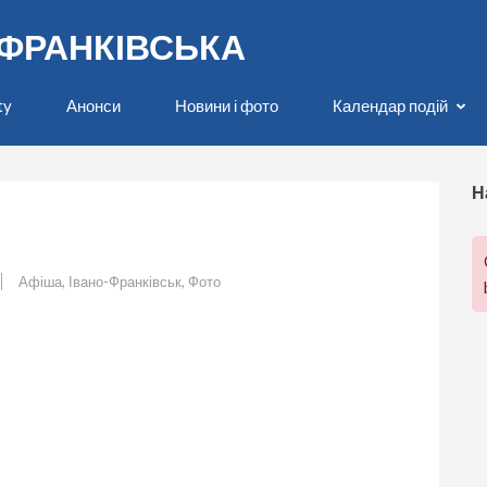
О-ФРАНКІВСЬКА
ty
Анонси
Новини і фото
Календар подій
Н
Афіша
,
Івано-Франківськ
,
Фото