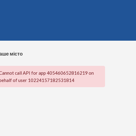
аше місто
Cannot call API for app 405460652816219 on
behalf of user 10224157182531814