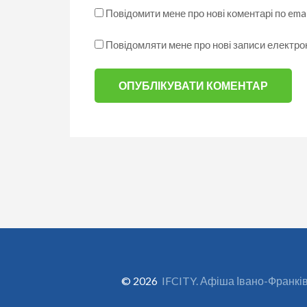
Повідомити мене про нові коментарі по emai
Повідомляти мене про нові записи електр
© 2026
IFCITY. Афіша Івано-Франкі