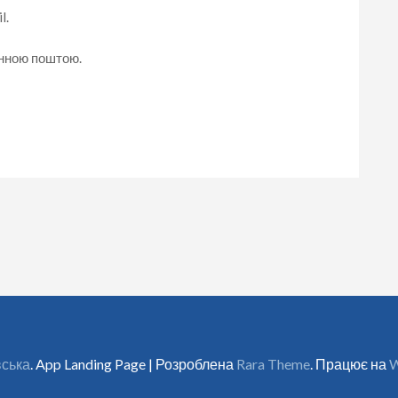
l.
онною поштою.
вська
. App Landing Page | Розроблена
Rara Theme
. Працює на
W