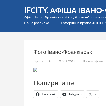
Перейти
IFCITY. АФІША ІВАН
до
вмісту
Афіша Івано-Франківська. Усі події Івано-Франківська
(натисніть
Наша розсилка
Комерційна пропозиція IFCi
Enter)
Фото Івано-Франківськ
Від
myadmin
07.03.2018
Новини і фото
Поширити це:
Facebook
Telegram
X