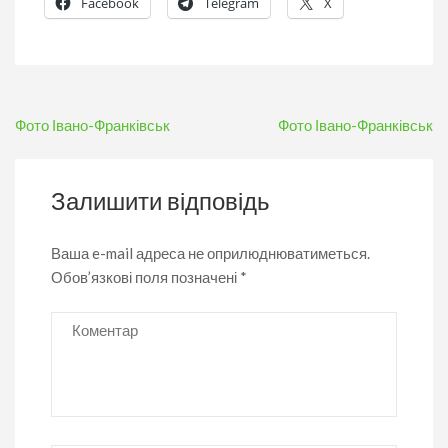
Facebook
Telegram
X
Навігація
Фото Івано-Франківськ
Фото Івано-Франківськ
записів
Залишити відповідь
Ваша e-mail адреса не оприлюднюватиметься.
Обов’язкові поля позначені
*
Коментар