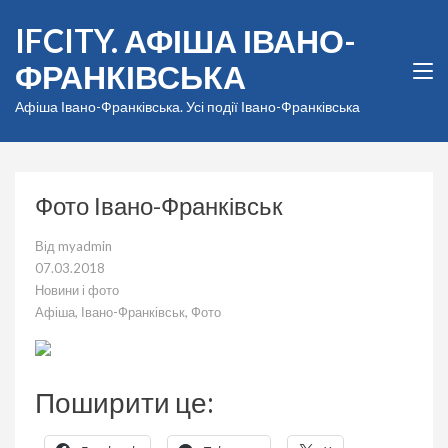
Перейти
IFCITY. АФІША ІВАНО-
до
вмісту
ФРАНКІВСЬКА
(натисніть
Enter)
Афіша Івано-Франківська. Усі події Івано-Франківська
Фото Івано-Франківськ
Від
myadmin
07.03.2018
Новини і фото
Афіша
,
Івано-Франківськ
,
Фото
Поширити це: