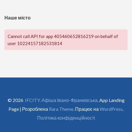
Наше місто
Cannot call API for app 405460652816219 on behalf of
user 10224157182531814
© 2026
IFCITY. Афіша Івано-Франківська
. App Landing
Page | Розроблена
Rara Theme
. Працює на
WordPress
.
Політика конфіденційності