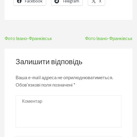
Facebook
Telegram
X
Навігація
Фото Івано-Франківськ
Фото Івано-Франківськ
записів
Залишити відповідь
Ваша e-mail адреса не оприлюднюватиметься.
Обов’язкові поля позначені
*
Коментар