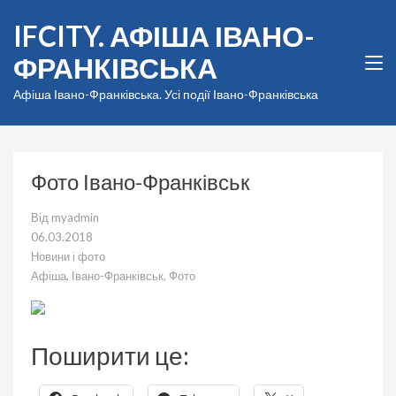
Перейти
IFCITY. АФІША ІВАНО-
до
вмісту
ФРАНКІВСЬКА
(натисніть
Enter)
Афіша Івано-Франківська. Усі події Івано-Франківська
Фото Івано-Франківськ
Від
myadmin
06.03.2018
Новини і фото
Афіша
,
Івано-Франківськ
,
Фото
Поширити це: