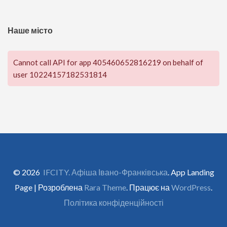
Наше місто
Cannot call API for app 405460652816219 on behalf of
user 10224157182531814
© 2026
IFCITY. Афіша Івано-Франківська
. App Landing
Page | Розроблена
Rara Theme
. Працює на
WordPress
.
Політика конфіденційності