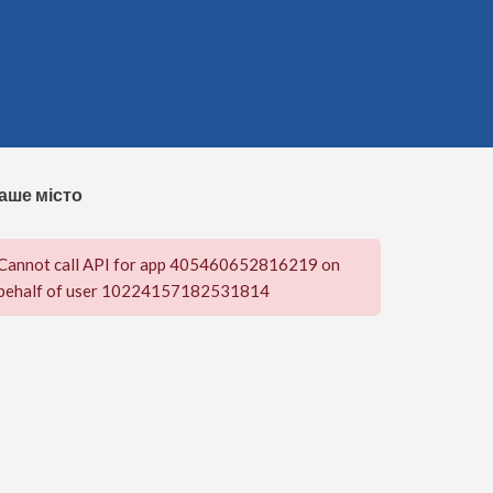
аше місто
Cannot call API for app 405460652816219 on
behalf of user 10224157182531814