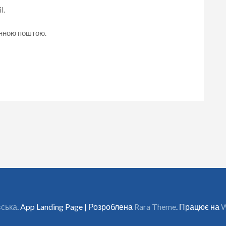
l.
онною поштою.
вська
. App Landing Page | Розроблена
Rara Theme
. Працює на
W