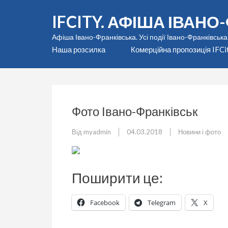
Перейти
IFCITY. АФІША ІВАН
до
вмісту
Афіша Івано-Франківська. Усі події Івано-Франківська
(натисніть
Наша розсилка
Комерційна пропозиція IFCi
Enter)
Фото Івано-Франківськ
Від
myadmin
04.03.2018
Новини і фото
Поширити це:
Facebook
Telegram
X