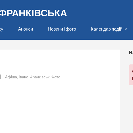
О-ФРАНКІВСЬКА
ty
Анонси
Новини і фото
Календар подій
Н
Афіша
,
Івано-Франківськ
,
Фото