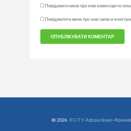
Повідомити мене про нові коментарі по emai
Повідомляти мене про нові записи електр
© 2026
IFCITY. Афіша Івано-Франкі