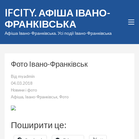
Перейти
IFCITY. АФІША ІВАНО-
до
вмісту
ФРАНКІВСЬКА
(натисніть
Enter)
Афіша Івано-Франківська. Усі події Івано-Франківська
Фото Івано-Франківськ
Від
myadmin
04.03.2018
Новини і фото
Афіша
,
Івано-Франківськ
,
Фото
Поширити це: