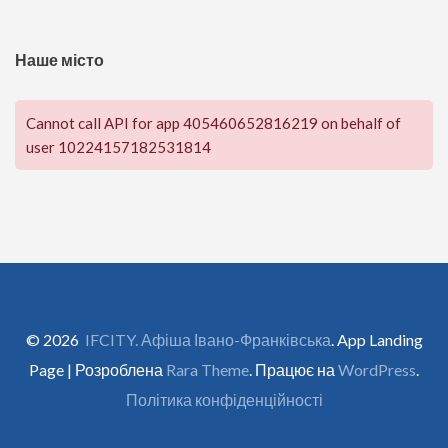
Наше місто
Cannot call API for app 405460652816219 on behalf of
user 10224157182531814
© 2026
IFCITY. Афіша Івано-Франківська
. App Landing
Page | Розроблена
Rara Theme
. Працює на
WordPress
.
Політика конфіденційності