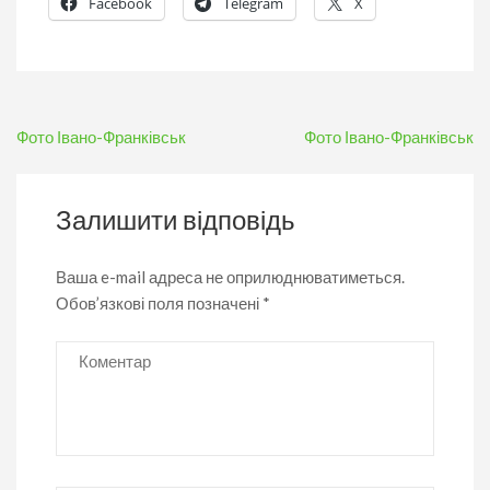
Facebook
Telegram
X
Навігація
Фото Івано-Франківськ
Фото Івано-Франківськ
записів
Залишити відповідь
Ваша e-mail адреса не оприлюднюватиметься.
Обов’язкові поля позначені
*
Коментар