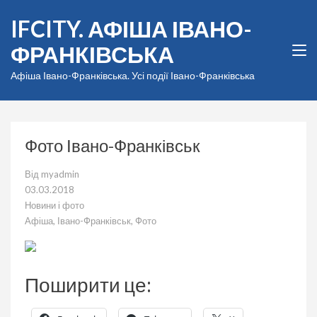
Перейти
IFCITY. АФІША ІВАНО-
до
вмісту
ФРАНКІВСЬКА
(натисніть
Enter)
Афіша Івано-Франківська. Усі події Івано-Франківська
Фото Івано-Франківськ
Від
myadmin
03.03.2018
Новини і фото
Афіша
,
Івано-Франківськ
,
Фото
Поширити це: