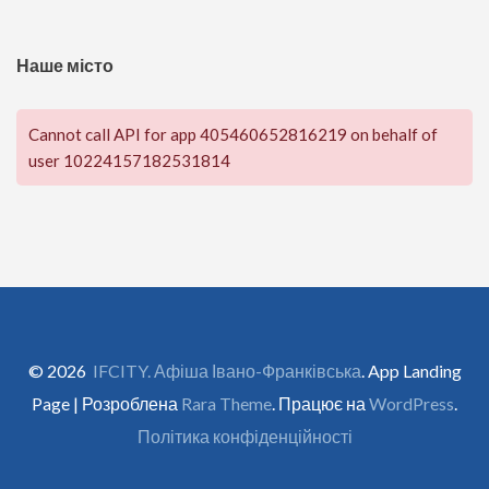
Наше місто
Cannot call API for app 405460652816219 on behalf of
user 10224157182531814
© 2026
IFCITY. Афіша Івано-Франківська
. App Landing
Page | Розроблена
Rara Theme
. Працює на
WordPress
.
Політика конфіденційності