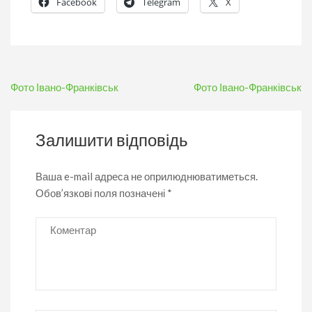
Facebook
Telegram
X
Навігація
Фото Івано-Франківськ
Фото Івано-Франківськ
записів
Залишити відповідь
Ваша e-mail адреса не оприлюднюватиметься.
Обов’язкові поля позначені
*
Коментар