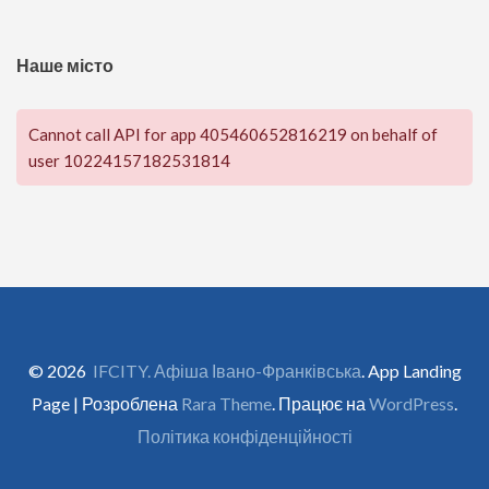
Наше місто
Cannot call API for app 405460652816219 on behalf of
user 10224157182531814
© 2026
IFCITY. Афіша Івано-Франківська
. App Landing
Page | Розроблена
Rara Theme
. Працює на
WordPress
.
Політика конфіденційності