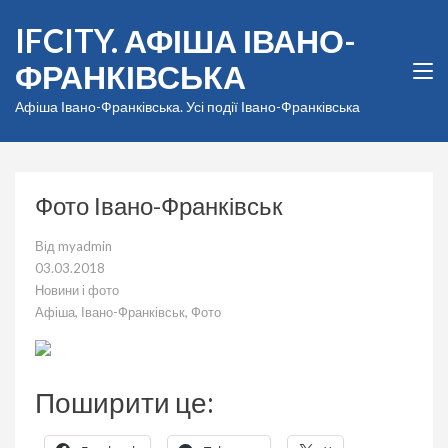
Перейти
IFCITY. АФІША ІВАНО-
до
вмісту
ФРАНКІВСЬКА
(натисніть
Enter)
Афіша Івано-Франківська. Усі події Івано-Франківська
Фото Івано-Франківськ
Від
myadmin
03.03.2018
Новини і фото
Афіша
,
Івано-Франківськ
,
Фото
Поширити це: