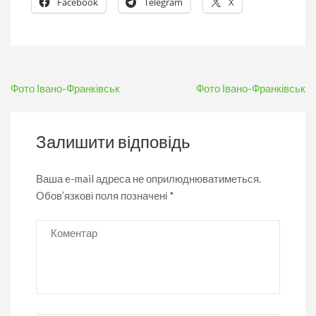
Facebook
Telegram
X
Навігація
Фото Івано-Франківськ
Фото Івано-Франківськ
записів
Залишити відповідь
Ваша e-mail адреса не оприлюднюватиметься.
Обов’язкові поля позначені
*
Коментар