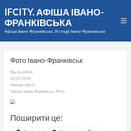
Перейти
IFCITY. АФІША ІВАНО-
до
вмісту
ФРАНКІВСЬКА
(натисніть
Enter)
Афіша Івано-Франківська. Усі події Івано-Франківська
Фото Івано-Франківськ
Від
myadmin
03.03.2018
Новини і фото
Афіша
,
Івано-Франківськ
,
Фото
Поширити це: