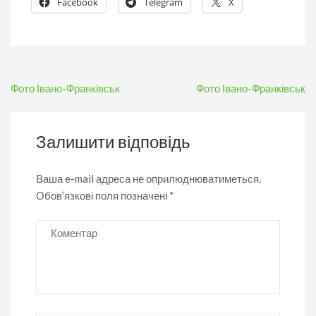
Facebook
Telegram
X
Навігація
Фото Івано-Франківськ
Фото Івано-Франківськ
записів
Залишити відповідь
Ваша e-mail адреса не оприлюднюватиметься.
Обов’язкові поля позначені
*
Коментар