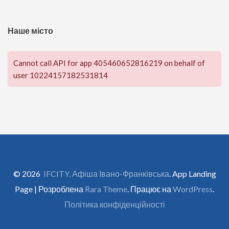
Наше місто
Cannot call API for app 405460652816219 on behalf of
user 10224157182531814
© 2026
IFCITY. Афіша Івано-Франківська
. App Landing
Page | Розроблена
Rara Theme
. Працює на
WordPress
.
Політика конфіденційності