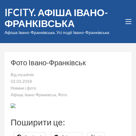
Перейти
IFCITY. АФІША ІВАНО-
до
вмісту
ФРАНКІВСЬКА
(натисніть
Enter)
Афіша Івано-Франківська. Усі події Івано-Франківська
Фото Івано-Франківськ
Від
myadmin
02.03.2018
Новини і фото
Афіша
,
Івано-Франківськ
,
Фото
Поширити це: