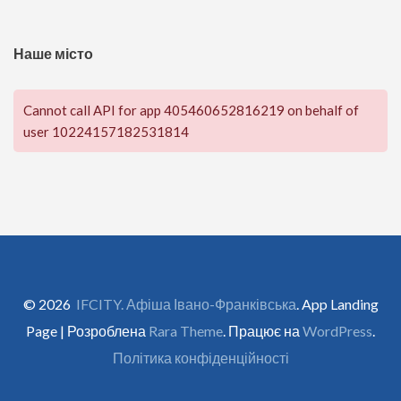
Наше місто
Cannot call API for app 405460652816219 on behalf of
user 10224157182531814
© 2026
IFCITY. Афіша Івано-Франківська
. App Landing
Page | Розроблена
Rara Theme
. Працює на
WordPress
.
Політика конфіденційності