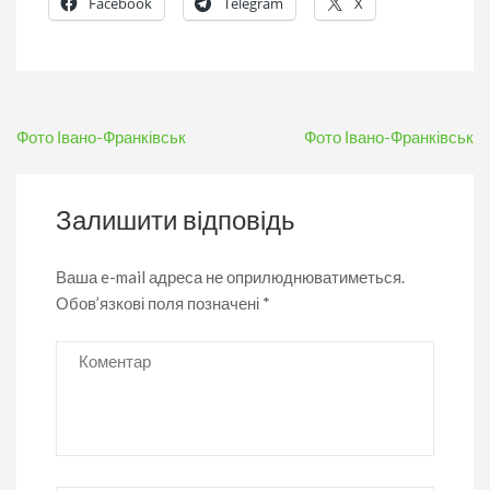
Facebook
Telegram
X
Навігація
Фото Івано-Франківськ
Фото Івано-Франківськ
записів
Залишити відповідь
Ваша e-mail адреса не оприлюднюватиметься.
Обов’язкові поля позначені
*
Коментар