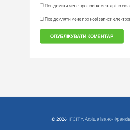
Повідомити мене про нові коментарі по emai
Повідомляти мене про нові записи електр
© 2026
IFCITY. Афіша Івано-Франкі