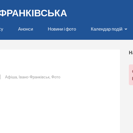
О-ФРАНКІВСЬКА
ty
Анонси
Новини і фото
Календар подій
Н
Афіша
,
Івано-Франківськ
,
Фото