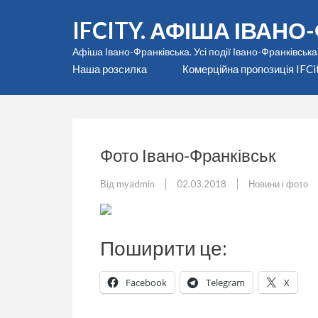
Перейти
IFCITY. АФІША ІВАН
до
вмісту
Афіша Івано-Франківська. Усі події Івано-Франківська
(натисніть
Наша розсилка
Комерційна пропозиція IFCi
Enter)
Фото Івано-Франківськ
Від
myadmin
02.03.2018
Новини і фото
Поширити це:
Facebook
Telegram
X