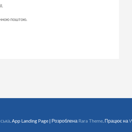
l.
онною поштою.
вська
. App Landing Page | Розроблена
Rara Theme
. Працює на
W