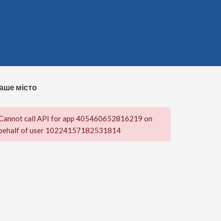
аше місто
Cannot call API for app 405460652816219 on
behalf of user 10224157182531814