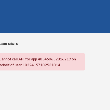
аше місто
Cannot call API for app 405460652816219 on
behalf of user 10224157182531814