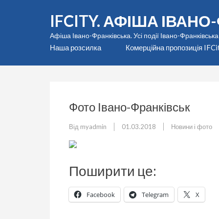
Перейти
IFCITY. АФІША ІВАН
до
вмісту
Афіша Івано-Франківська. Усі події Івано-Франківська
(натисніть
Наша розсилка
Комерційна пропозиція IFCi
Enter)
Фото Івано-Франківськ
Від
myadmin
01.03.2018
Новини і фото
Поширити це:
Facebook
Telegram
X