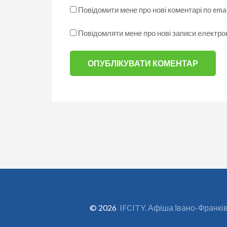
Повідомити мене про нові коментарі по emai
Повідомляти мене про нові записи електр
© 2026
IFCITY. Афіша Івано-Франкі