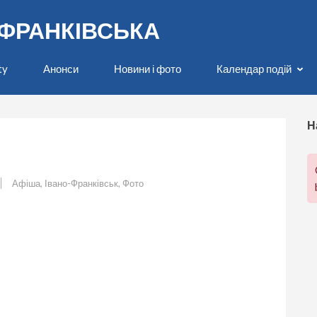
О-ФРАНКІВСЬКА
ty
Анонси
Новини і фото
Календар подій
Н
Афіша
,
Івано-Франківськ
,
Фото