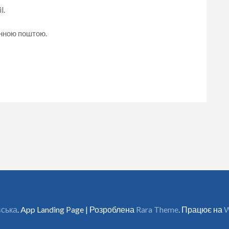
l.
онною поштою.
вська
. App Landing Page | Розроблена
Rara Theme
. Працює на
W