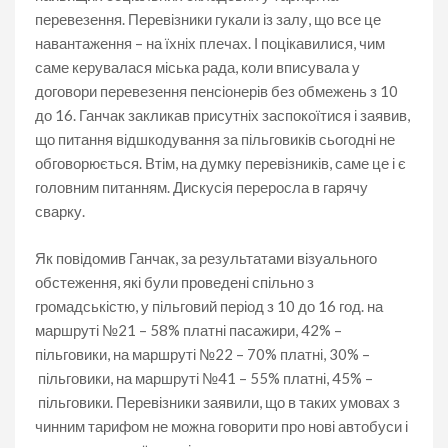
перевезення. Перевізники гукали із залу, що все це
навантаження – на їхніх плечах. І поцікавилися, чим
саме керувалася міська рада, коли вписувала у
договори перевезення пенсіонерів без обмежень з 10
до 16. Ганчак закликав присутніх заспокоїтися і заявив,
що питання відшкодування за пільговиків сьогодні не
обговорюється. Втім, на думку перевізників, саме це і є
головним питанням. Дискусія переросла в гарячу
сварку.
Як повідомив Ганчак, за результатами візуального
обстеження, які були проведені спільно з
громадськістю, у пільговий період з 10 до 16 год. на
маршруті №21 – 58% платні пасажири, 42% –
пільговики, на маршруті №22 – 70% платні, 30% –
пільговики, на маршруті №41 – 55% платні, 45% –
пільговики. Перевізники заявили, що в таких умовах з
чинним тарифом не можна говорити про нові автобуси і