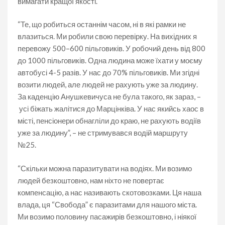
вимагати кращої якості.
“Те, що робиться останнім часом, ні в які рамки не
влазиться. Ми робили свою перевірку. На вихідних я
перевожу 500–600 пільговиків. У робочий день від 800
до 1000 пільговиків. Одна людина може їхати у моєму
автобусі 4-5 разів. У нас до 70% пільговиків. Ми згідні
возити людей, але людей не рахують уже за людину.
За каденцію Анушкевичуса не була такого, як зараз, –
усі біжать жалітися до Марцінківа. У нас якийсь хаос в
місті, пенсіонери обнагліли до краю, не рахують водіїв
уже за людину”, – не стримувався водій маршруту
№25.
“Скільки можна паразитувати на водіях. Ми возимо
людей безкоштовно, нам ніхто не повертає
компенсацію, а нас називають скотовозками. Ця наша
влада, ця “Свобода” є паразитами для нашого міста.
Ми возимо половину пасажирів безкоштовно, і ніякої