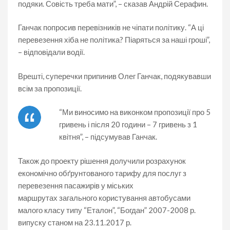
подяки. Совість треба мати”, – сказав Андрій Серафин.
Ганчак попросив перевізників не чіпати політику. “А ці
перевезення хіба не політика? Піаряться за наші гроші”,
– відповідали водії.
Врешті, суперечки припинив Олег Ганчак, подякувавши
всім за пропозиції.
“Ми виносимо на виконком пропозиції про 5
гривень і після 20 години – 7 гривень з 1
квітня”, – підсумував Ганчак.
Також до проекту рішення долучили розрахунок
економічно обґрунтованого тарифу для послуг з
перевезення пасажирів у міських
маршрутах загального користування автобусами
малого класу типу “Еталон”, “Богдан” 2007-2008 р.
випуску станом на 23.11.2017 р.