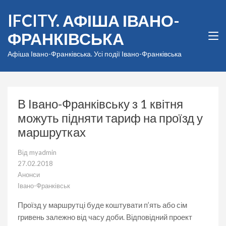
Перейти
IFCITY. АФІША ІВАНО-
до
вмісту
ФРАНКІВСЬКА
(натисніть
Enter)
Афіша Івано-Франківська. Усі події Івано-Франківська
В Івано-Франківську з 1 квітня
можуть підняти тариф на проїзд у
маршрутках
Від
myadmin
27.02.2018
Анонси
Івано-Франківськ
Проїзд у маршрутці буде коштувати п’ять або сім
гривень залежно від часу доби. Відповідний проект