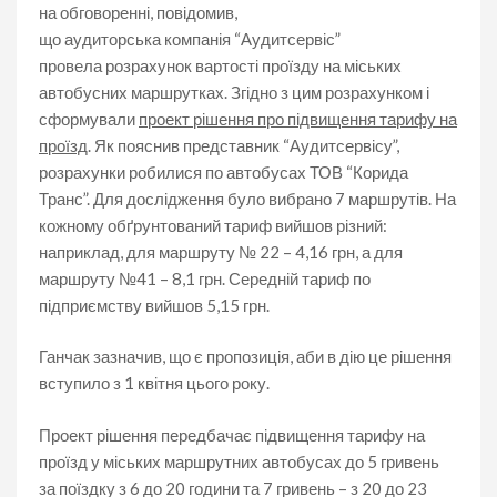
на обговоренні, повідомив,
що аудиторська компанія “Аудитсервіс”
провела розрахунок вартості проїзду на міських
автобусних маршрутках. Згідно з цим розрахунком і
сформували
проект рішення про підвищення тарифу на
проїзд
. Як пояснив представник “Аудитсервісу”,
розрахунки робилися по автобусах ТОВ “Корида
Транс”. Для дослідження було вибрано 7 маршрутів. На
кожному обґрунтований тариф вийшов різний:
наприклад, для маршруту № 22 – 4,16 грн, а для
маршруту №41 – 8,1 грн. Середній тариф по
підприємству вийшов 5,15 грн.
Ганчак зазначив, що є пропозиція, аби в дію це рішення
вступило з 1 квітня цього року.
Проект рішення передбачає підвищення тарифу на
проїзд у міських маршрутних автобусах до 5 гривень
за поїздку з 6 до 20 години та 7 гривень – з 20 до 23