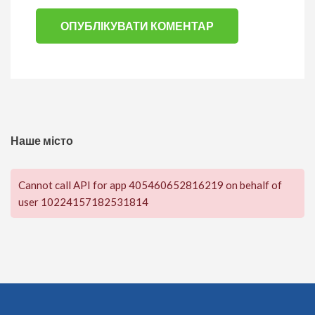
Наше місто
Cannot call API for app 405460652816219 on behalf of
user 10224157182531814