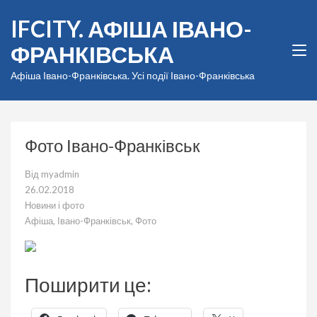
Перейти
IFCITY. АФІША ІВАНО-
до
вмісту
ФРАНКІВСЬКА
(натисніть
Enter)
Афіша Івано-Франківська. Усі події Івано-Франківська
Фото Івано-Франківськ
Від
myadmin
26.02.2018
Новини і фото
Афіша
,
Івано-Франківськ
,
Фото
Поширити це: