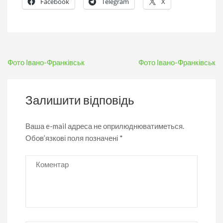
Facebook
Telegram
X
Навігація
Фото Івано-Франківськ
Фото Івано-Франківськ
записів
Залишити відповідь
Ваша e-mail адреса не оприлюднюватиметься.
Обов’язкові поля позначені
*
Коментар