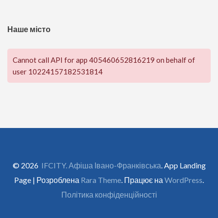
Наше місто
Cannot call API for app 405460652816219 on behalf of
user 10224157182531814
© 2026
IFCITY. Афіша Івано-Франківська
. App Landing
Page | Розроблена
Rara Theme
. Працює на
WordPress
.
Політика конфіденційності