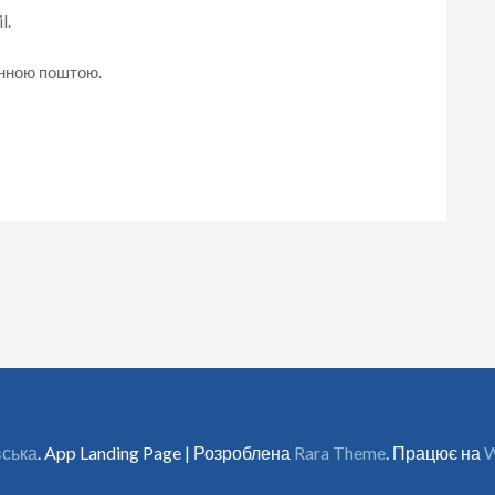
l.
онною поштою.
вська
. App Landing Page | Розроблена
Rara Theme
. Працює на
W