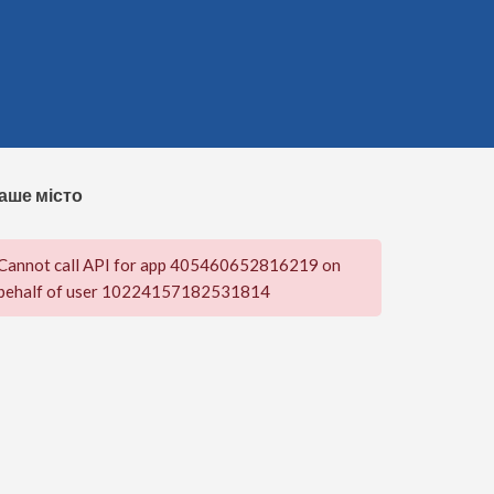
аше місто
Cannot call API for app 405460652816219 on
behalf of user 10224157182531814