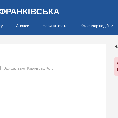
О-ФРАНКІВСЬКА
ty
Анонси
Новини і фото
Календар подій
Н
Афіша
,
Івано-Франківськ
,
Фото