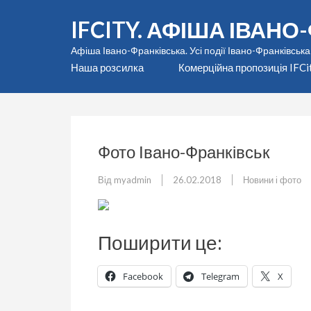
Перейти
IFCITY. АФІША ІВАН
до
вмісту
Афіша Івано-Франківська. Усі події Івано-Франківська
(натисніть
Наша розсилка
Комерційна пропозиція IFCi
Enter)
Фото Івано-Франківськ
Від
myadmin
26.02.2018
Новини і фото
Поширити це:
Facebook
Telegram
X