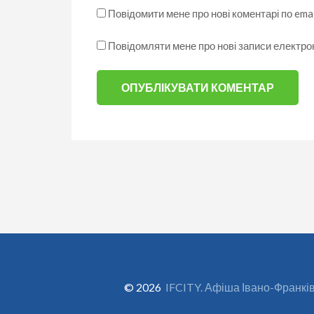
Повідомити мене про нові коментарі по emai
Повідомляти мене про нові записи електр
© 2026
IFCITY. Афіша Івано-Франкі