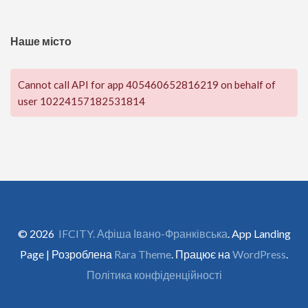
Наше місто
Cannot call API for app 405460652816219 on behalf of
user 10224157182531814
© 2026
IFCITY. Афіша Івано-Франківська
. App Landing
Page | Розроблена
Rara Theme
. Працює на
WordPress
.
Політика конфіденційності