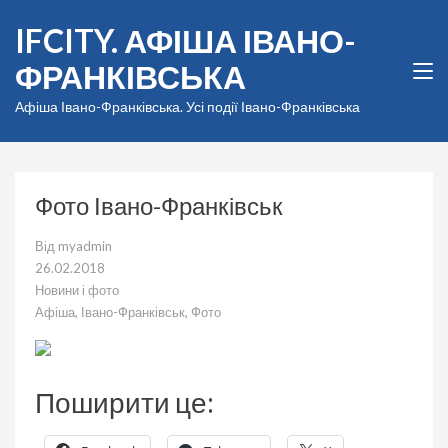
Перейти
IFCITY. АФІША ІВАНО-
до
вмісту
ФРАНКІВСЬКА
(натисніть
Enter)
Афіша Івано-Франківська. Усі події Івано-Франківська
Фото Івано-Франківськ
Від
myadmin
26.02.2018
Новини і фото
Афіша
,
Івано-Франківськ
,
Фото
Поширити це: