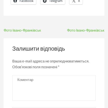
Facebook
Telegram
X
Навігація
Фото Івано-Франківськ
Фото Івано-Франківськ
записів
Залишити відповідь
Ваша e-mail адреса не оприлюднюватиметься.
Обов’язкові поля позначені
*
Коментар