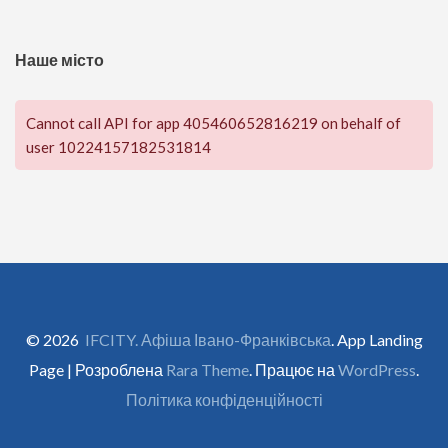
Наше місто
Cannot call API for app 405460652816219 on behalf of
user 10224157182531814
© 2026
IFCITY. Афіша Івано-Франківська
. App Landing
Page | Розроблена
Rara Theme
. Працює на
WordPress
.
Політика конфіденційності