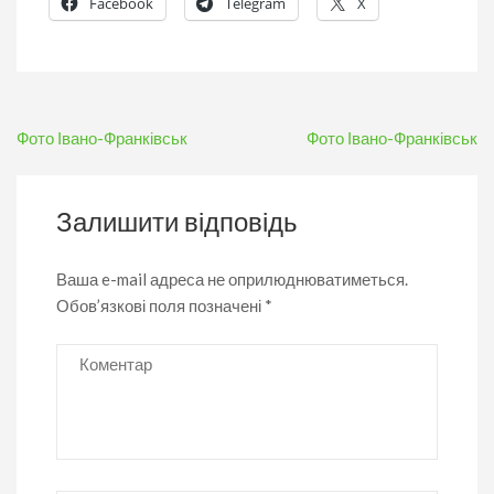
Facebook
Telegram
X
Навігація
Фото Івано-Франківськ
Фото Івано-Франківськ
записів
Залишити відповідь
Ваша e-mail адреса не оприлюднюватиметься.
Обов’язкові поля позначені
*
Коментар