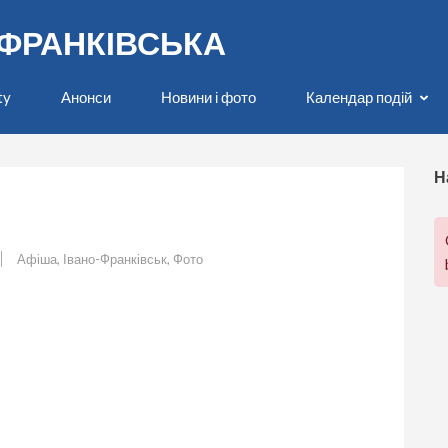
О-ФРАНКІВСЬКА
ty
Анонси
Новини і фото
Календар подій
Н
Афіша
,
Івано-Франківськ
,
Фото