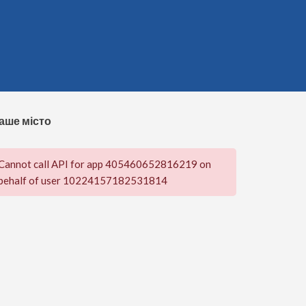
аше місто
Cannot call API for app 405460652816219 on
behalf of user 10224157182531814