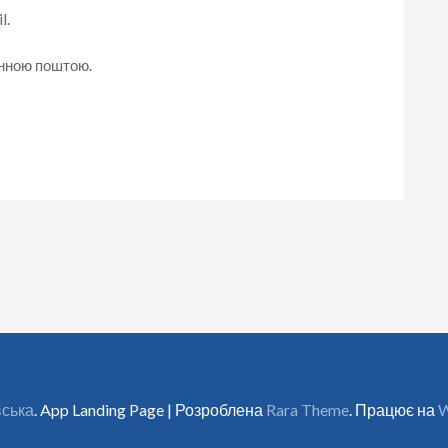
l.
онною поштою.
вська
. App Landing Page | Розроблена
Rara Theme
. Працює на
W