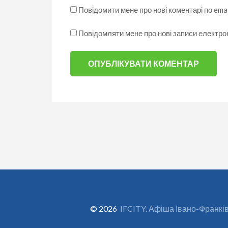
Повідомити мене про нові коментарі по emai
Повідомляти мене про нові записи електр
© 2026
IFCITY. Афіша Івано-Франкі