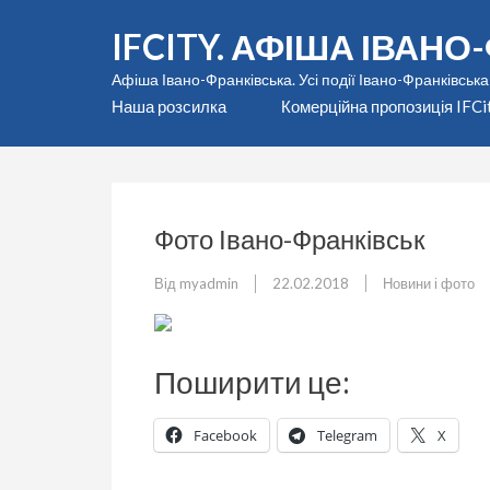
Перейти
IFCITY. АФІША ІВАН
до
вмісту
Афіша Івано-Франківська. Усі події Івано-Франківська
(натисніть
Наша розсилка
Комерційна пропозиція IFCi
Enter)
Фото Івано-Франківськ
Від
myadmin
22.02.2018
Новини і фото
Поширити це:
Facebook
Telegram
X