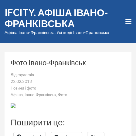
Перейти
IFCITY. АФІША ІВАНО-
до
вмісту
ФРАНКІВСЬКА
(натисніть
Enter)
Афіша Івано-Франківська. Усі події Івано-Франківська
Фото Івано-Франківськ
Від
myadmin
22.02.2018
Новини і фото
Афіша
,
Івано-Франківськ
,
Фото
Поширити це: