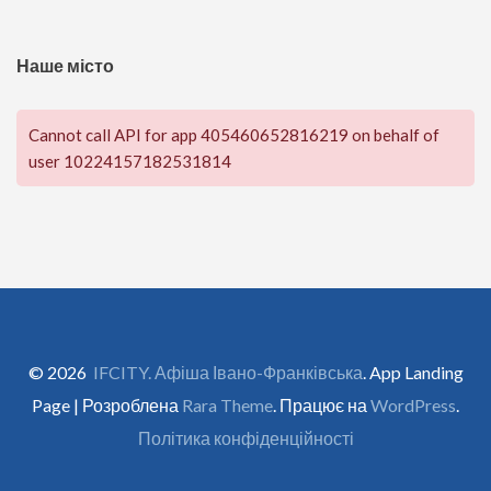
Наше місто
Cannot call API for app 405460652816219 on behalf of
user 10224157182531814
© 2026
IFCITY. Афіша Івано-Франківська
. App Landing
Page | Розроблена
Rara Theme
. Працює на
WordPress
.
Політика конфіденційності