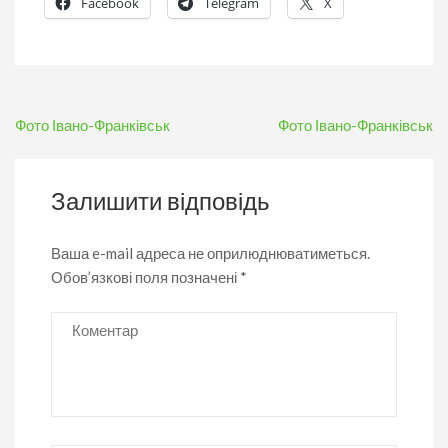
Facebook
Telegram
X
Навігація
Фото Івано-Франківськ
Фото Івано-Франківськ
записів
Залишити відповідь
Ваша e-mail адреса не оприлюднюватиметься.
Обов’язкові поля позначені
*
Коментар