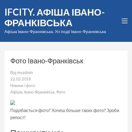
Перейти
IFCITY. АФІША ІВАНО-
до
вмісту
ФРАНКІВСЬКА
(натисніть
Enter)
Афіша Івано-Франківська. Усі події Івано-Франківська
Фото Івано-Франківськ
Від
myadmin
22.02.2018
Новини і фото
Афіша
,
Івано-Франківськ
,
Фото
Подобається фото? Хочеш більше таких фото? Зроби
репост!