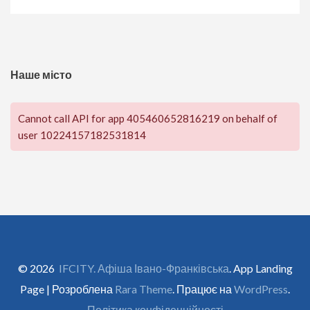
Наше місто
Cannot call API for app 405460652816219 on behalf of
user 10224157182531814
© 2026
IFCITY. Афіша Івано-Франківська
. App Landing
Page | Розроблена
Rara Theme
. Працює на
WordPress
.
Політика конфіденційності