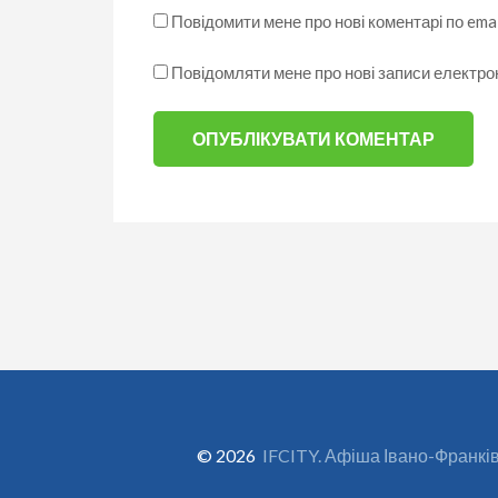
Повідомити мене про нові коментарі по emai
Повідомляти мене про нові записи електр
© 2026
IFCITY. Афіша Івано-Франкі