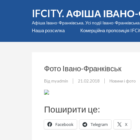
Перейти
IFCITY. АФІША ІВАН
до
вмісту
Афіша Івано-Франківська. Усі події Івано-Франківська
(натисніть
Наша розсилка
Комерційна пропозиція IFCi
Enter)
Фото Івано-Франківськ
Від
myadmin
21.02.2018
Новини і фото
Поширити це:
Facebook
Telegram
X