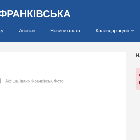
О-ФРАНКІВСЬКА
ty
Анонси
Новини і фото
Календар подій
Н
Афіша
,
Івано-Франківськ
,
Фото