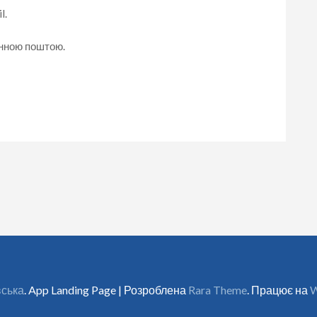
l.
онною поштою.
вська
. App Landing Page | Розроблена
Rara Theme
. Працює на
W