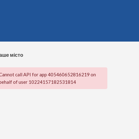
аше місто
Cannot call API for app 405460652816219 on
behalf of user 10224157182531814