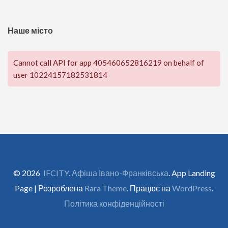
Наше місто
Cannot call API for app 405460652816219 on behalf of
user 10224157182531814
© 2026
IFCITY. Афіша Івано-Франківська
. App Landing
Page | Розроблена
Rara Theme
. Працює на
WordPress
.
Політика конфіденційності