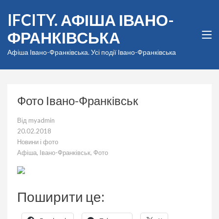
Перейти
IFCITY. АФІША ІВАНО-
до
вмісту
ФРАНКІВСЬКА
(натисніть
Enter)
Афіша Івано-Франківська. Усі події Івано-Франківська
Фото Івано-Франківськ
Від
myadmin
20.02.2018
Новини і фото
Афіша
,
Івано-Франківськ
,
Фото
Поширити це: