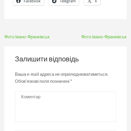
Facebook
Telegram
X
Навігація
Фото Івано-Франківськ
Фото Івано-Франківськ
записів
Залишити відповідь
Ваша e-mail адреса не оприлюднюватиметься.
Обов’язкові поля позначені
*
Коментар